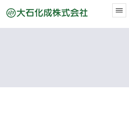
[%title%]
HOME
|
ブログ
|
template.detail
[%list_start%]